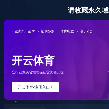
网站首页
关于我们
新闻中心