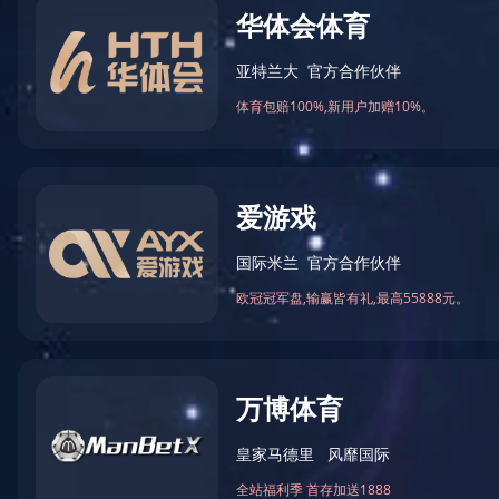
爱游戏手机登录入
联系方式
联系方式
口-爱游戏(中国)
爱游戏手机登录入口-爱游戏
地 址：东莞市长安镇
(中国)
电 话：0769-81153
传 真：0769-81153
联系人：伍小姐 1382
爱游戏手机登录入口-爱游戏(中国)
邮 箱: xiangyajixie
地 址：东莞市长安镇金铭国际模具
城展厅3B栋-2001
网 址: algharshoub.
电 话：0769-81153535
传 真：0769-81153536
联系人：伍小姐 13827296260
邮 箱: xiangyajixie@126.com
网 址: algharshoub.com