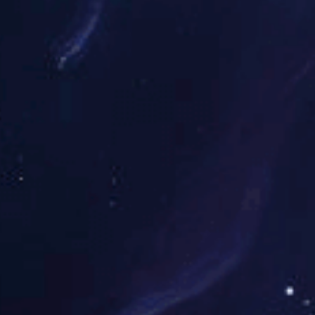
用线电极
工，即使
度。因此
除了早期
厂中也很
工作原理
广东慢走
极，通过
广东慢走
现象。在
时，会发
次。放电
加，工件
常认为的