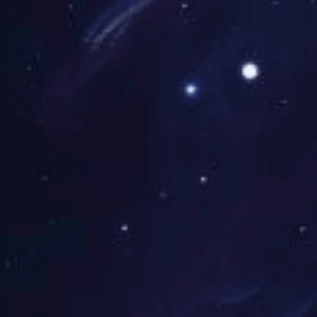
到工件并
显然，只
才能形成
学绝缘膜
广东慢走
(1) 多
多重切削
面质量的
术、设计
一次切割
质量。原
高达7～
(2) 拐