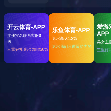
网 址: algharshoub.com
广东慢线
RA=0
差和尺寸