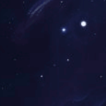
机床
友情链接
LINKS
出格
BAIDU
新浪
网站首页
关于我们
新闻中心
产品中心
成功
爱游戏手机登录入口-爱游戏(中国) 版权所有
网站后台