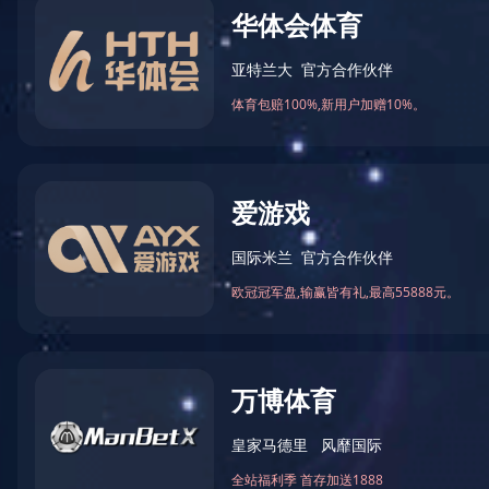
产品中心
爱游戏手机登录入口-爱游戏(中国)
爱游戏手机登录入
台湾徕通（莱璟）
日本沙迪克
现代威亚
韩华走心机
爱游戏手机登录入口-爱游戏
(中国)
爱游戏手机登录入口-爱游戏(中国)
地 址：东莞市长安镇金铭国际模具
城展厅3B栋-2001