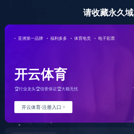
网站首页
关于我们
新闻中心