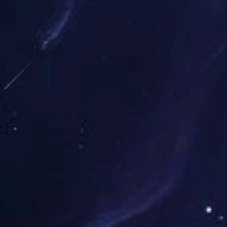
机床
电源